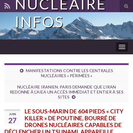
NUCLÉAIRE
Tog
sear
INFOS
for
Togg
navig
MANIFESTATIONS CONTRE LES CENTRALES
NUCLÉAIRES « PÉRIMÉES »
NUCLÉAIRE IRANIEN. PARIS DEMANDE QUE L’IRAN
REDONNE À L’AIEA UN ACCÈS IMMÉDIAT ET ENTIER À SES
SITES
LE SOUS-MARIN DE 604 PIEDS « CITY
JUIN
KILLER » DE POUTINE, BOURRÉ DE
27
DRONES NUCLÉAIRES CAPABLES DE
DÉCLENCHER UN TSUNAMI, APPAREILLE