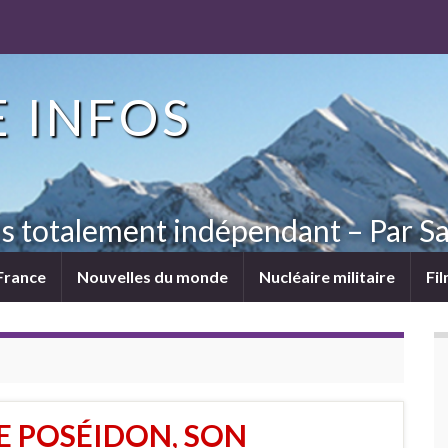
 INFOS
ns totalement indépendant – Par Sa
France
Nouvelles du monde
Nucléaire militaire
Fi
RE POSÉIDON, SON