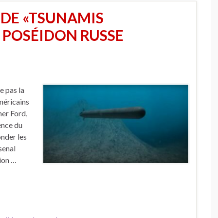
 DE «TSUNAMIS
E POSÉIDON RUSSE
e pas la
méricains
her Ford,
ence du
nder les
senal
ion …