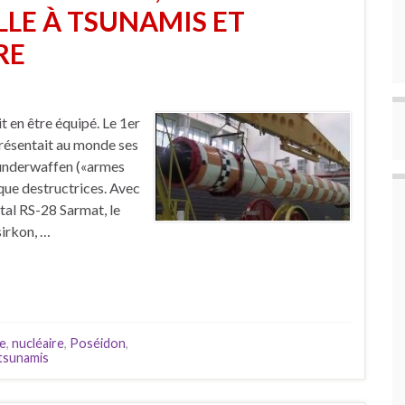
LLE À TSUNAMIS ET
RE
 en être équipé. Le 1er
présentait au monde ses
Wunderwaffen («armes
 que destructrices. Avec
tal RS-28 Sarmat, le
sirkon, …
ie
,
nucléaire
,
Poséidon
,
tsunamis