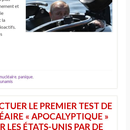
rmement et
ie
 la
ioactifs.
es
nucléaire
,
panique
,
sunamis
ECTUER LE PREMIER TEST DE
AIRE « APOCALYPTIQUE »
 LES ÉTATS-UNIS PAR DE