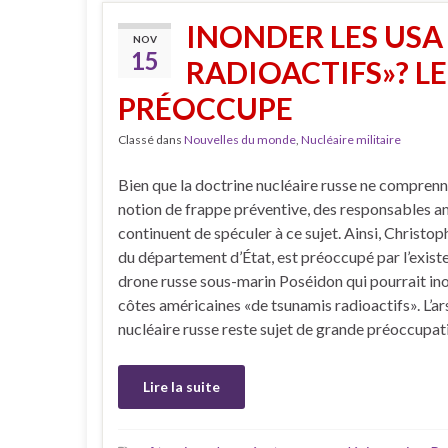
INONDER LES USA
NOV
15
RADIOACTIFS»? L
PRÉOCCUPE
Classé dans
Nouvelles du monde
,
Nucléaire militaire
Bien que la doctrine nucléaire russe ne comprenn
notion de frappe préventive, des responsables a
continuent de spéculer à ce sujet. Ainsi, Christop
du département d’État, est préoccupé par l’exist
drone russe sous-marin Poséidon qui pourrait ino
côtes américaines «de tsunamis radioactifs». L’ar
nucléaire russe reste sujet de grande préoccupat
Lire la suite