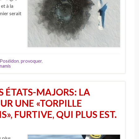
et à la
mier serait
Poséidon
,
provoquer
,
namis
S ÉTATS-MAJORS: LA
SUR UNE «TORPILLE
, FURTIVE, QUI PLUS EST.
s plus