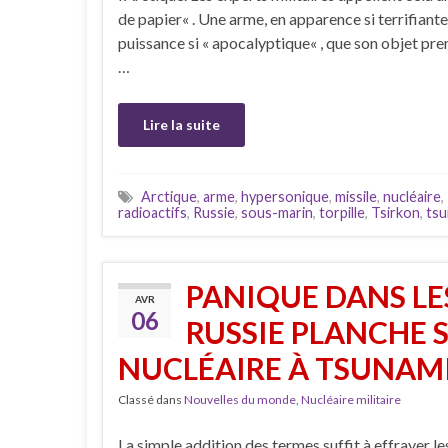
de papier« . Une arme, en apparence si terrifiante 
puissance si « apocalyptique« , que son objet pre
…
Lire la suite
Arctique
,
arme
,
hypersonique
,
missile
,
nucléaire
,
radioactifs
,
Russie
,
sous-marin
,
torpille
,
Tsirkon
,
tsu
PANIQUE DANS LE
AVR
06
RUSSIE PLANCHE 
NUCLÉAIRE À TSUNAMIS»
Classé dans
Nouvelles du monde
,
Nucléaire militaire
La simple addition des termes suffit à effrayer le