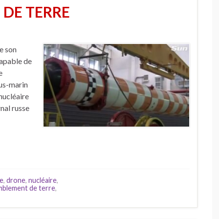
DE TERRE
de son
capable de
e
ous-marin
nucléaire
nal russe
re
,
drone
,
nucléaire
,
mblement de terre
,