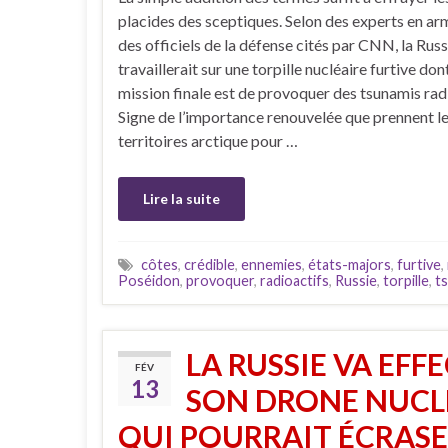
placides des sceptiques. Selon des experts en a
des officiels de la défense cités par CNN, la Russ
travaillerait sur une torpille nucléaire furtive dont
mission finale est de provoquer des tsunamis rad
Signe de l’importance renouvelée que prennent l
territoires arctique pour …
Lire la suite
côtes
,
crédible
,
ennemies
,
états-majors
,
furtive
,
Poséidon
,
provoquer
,
radioactifs
,
Russie
,
torpille
,
t
LA RUSSIE VA EFF
FÉV
13
SON DRONE NUCLÉ
QUI POURRAIT ÉCRASER