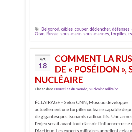
Belgorod
,
câbles
,
couper
,
déclencher
,
défenses
,
Otan
,
Russie
,
sous-marin
,
sous-marines
,
torpilles
,
t
COMMENT LA RUSS
AVR
18
DE « POSÉIDON », 
NUCLÉAIRE
Classé dans
Nouvelles du monde
,
Nucléaire militaire
ÉCLAIRAGE – Selon CNN, Moscou développe
actuellement une torpille nucléaire capable de 
de gigantesques tsunamis radioactifs. Une arme
l’enjeu serait avant tout d’assoir l’influence russe
l’Arctique. Les experts militaires appellent cela u