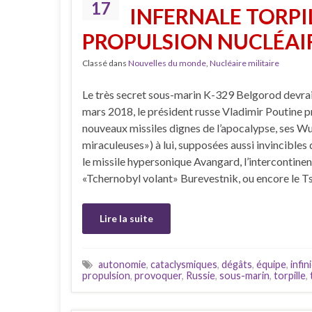
17
INFERNALE TORPI
PROPULSION NUCLÉAI
Classé dans
Nouvelles du monde
,
Nucléaire militaire
Le très secret sous-marin K-329 Belgorod devrait
mars 2018, le président russe Vladimir Poutine 
nouveaux missiles dignes de l’apocalypse, ses 
miraculeuses») à lui, supposées aussi invincibles
le missile hypersonique Avangard, l’intercontinen
«Tchernobyl volant» Burevestnik, ou encore le T
Lire la suite
autonomie
,
cataclysmiques
,
dégâts
,
équipe
,
infin
propulsion
,
provoquer
,
Russie
,
sous-marin
,
torpille
,