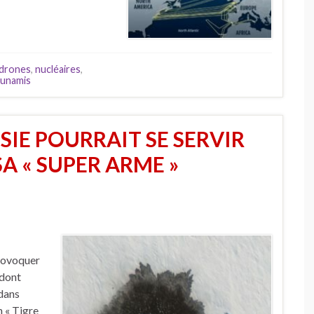
drones
,
nucléaires
,
sunamis
IE POURRAIT SE SERVIR
SA « SUPER ARME »
provoquer
 dont
 dans
n « Tigre