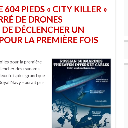
604 PIEDS « CITY KILLER »
RRÉ DE DRONES
 DE DÉCLENCHER UN
POUR LA PREMIÈRE FOIS
voiles pour la première
clencher des tsunamis
eux fois plus grand que
Royal Navy – aurait pris