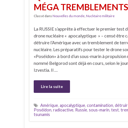
MÉGA TREMBLEMENTS 
Classé dans
Nouvelles du monde
,
Nucléaire militaire
La RUSSIE s’apprête à effectuer le premier test 
drone nucléaire « apocalyptique » – censé être 
détruire l’Amérique avec un tremblement de terr
nucléaire. Les préparatifs pour tester le drone s
«Poséidon» à bord d’un sous-marin à propulsion 
nommé Belgorod sont déjà en cours, selon le jour
Izvestia. Il …
Lire la suite
Amérique
,
apocalyptique
,
contamination
,
détrui
Poséidon
,
radioactive
,
Russie
,
sous-marin
,
test
,
tre
tsunamis