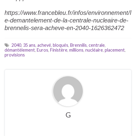
https://www.francebleu.fr/infos/environnement/l
e-demantelement-de-la-centrale-nucleaire-de-
brennelis-sera-acheve-en-2040-1626362472
2040
,
35 ans
,
achevé
,
bloqués
,
Brennilis
,
centrale
,
démantèlement
,
Euros
,
Finistère
,
millions
,
nucléaire
,
placement
,
provisions
G