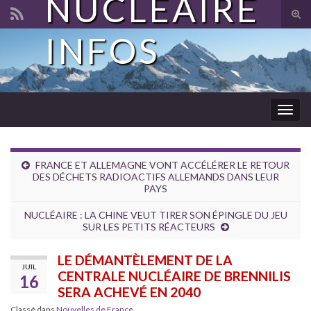
NUCLÉAIRE
Tog
sear
INFOS
Search for:
for
Togg
navig
FRANCE ET ALLEMAGNE VONT ACCÉLÉRER LE RETOUR
DES DÉCHETS RADIOACTIFS ALLEMANDS DANS LEUR
PAYS
NUCLÉAIRE : LA CHINE VEUT TIRER SON ÉPINGLE DU JEU
SUR LES PETITS RÉACTEURS
LE DÉMANTÈLEMENT DE LA
JUIL
CENTRALE NUCLÉAIRE DE BRENNILIS
16
SERA ACHEVÉ EN 2040
Classé dans
Nouvelles de France