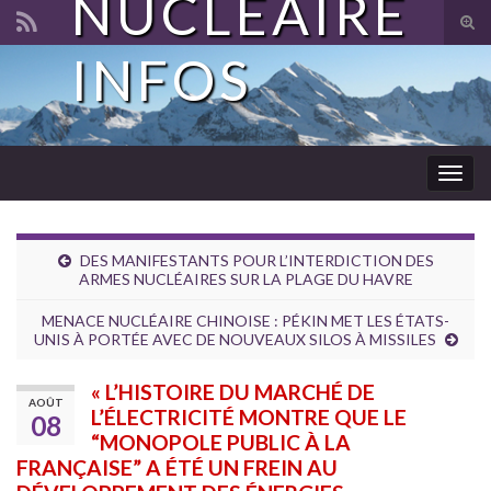
NUCLÉAIRE
Tog
sear
INFOS
Search for:
for
Togg
navig
DES MANIFESTANTS POUR L’INTERDICTION DES
ARMES NUCLÉAIRES SUR LA PLAGE DU HAVRE
MENACE NUCLÉAIRE CHINOISE : PÉKIN MET LES ÉTATS-
UNIS À PORTÉE AVEC DE NOUVEAUX SILOS À MISSILES
« L’HISTOIRE DU MARCHÉ DE
AOÛT
L’ÉLECTRICITÉ MONTRE QUE LE
08
“MONOPOLE PUBLIC À LA
FRANÇAISE” A ÉTÉ UN FREIN AU