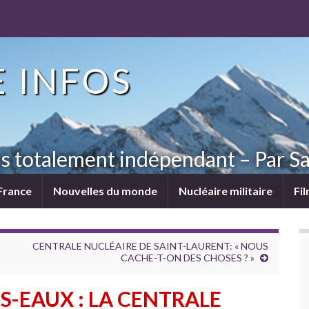
 INFOS
ns totalement indépendant – Par Sa
France
Nouvelles du monde
Nucléaire militaire
Fi
CENTRALE NUCLÉAIRE DE SAINT-LAURENT: « NOUS
CACHE-T-ON DES CHOSES ? »
S-EAUX : LA CENTRALE