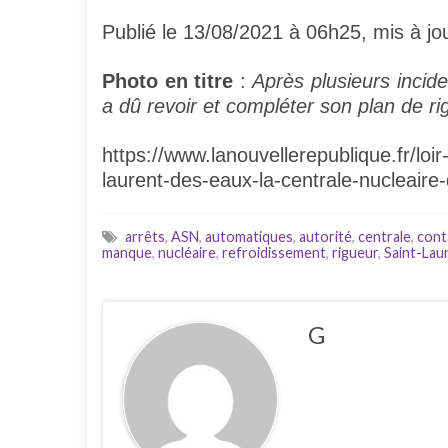
Publié le 13/08/2021 à 06h25, mis à jo
Photo en titre
:
Après plusieurs incide
a dû revoir et compléter son plan de 
https://www.lanouvellerepublique.fr/lo
laurent-des-eaux-la-centrale-nucleaire-
arrêts
,
ASN
,
automatiques
,
autorité
,
centrale
,
cont
manque
,
nucléaire
,
refroidissement
,
rigueur
,
Saint-Lau
G