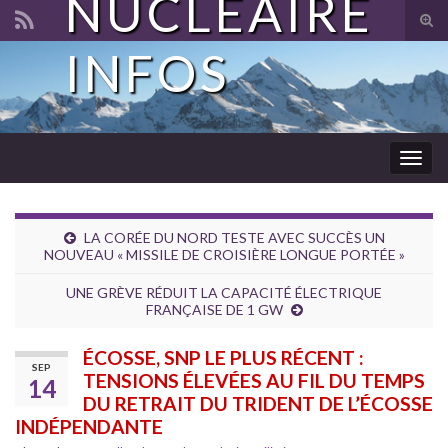
NUCLÉAIRE
Tog
sear
INFOS
Search for:
for
Togg
navig
LA CORÉE DU NORD TESTE AVEC SUCCÈS UN
NOUVEAU « MISSILE DE CROISIÈRE LONGUE PORTÉE »
UNE GRÈVE RÉDUIT LA CAPACITÉ ÉLECTRIQUE
FRANÇAISE DE 1 GW
ÉCOSSE, SNP LE PLUS RÉCENT :
SEP
TENSIONS ÉLEVÉES AU FIL DU TEMPS
14
DU RETRAIT DU TRIDENT DE L’ÉCOSSE
INDÉPENDANTE