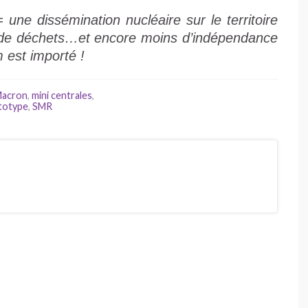
e dissémination nucléaire sur le territoire
us de déchets…et encore moins d’indépendance
 est importé !
acron
,
mini centrales
,
totype
,
SMR