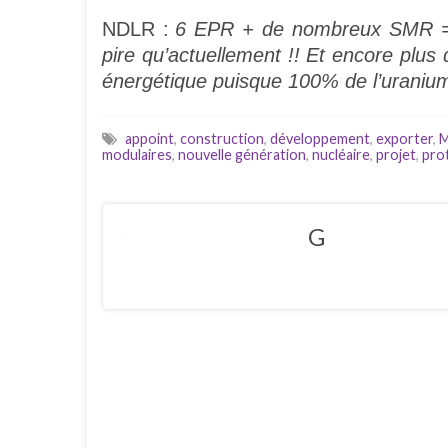
NDLR :
6 EPR + de nombreux SMR = un
pire qu’actuellement !! Et encore pl
énergétique puisque 100% de l’uranium
appoint
,
construction
,
développement
,
exporter
,
M
modulaires
,
nouvelle génération
,
nucléaire
,
projet
,
pro
G