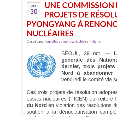
UNE COMMISSION D
OCT
30
PROJETS DE RÉSO
PYONGYANG À RENONCE
NUCLÉAIRES
Classé dans
Nouvelles du monde
,
Nucléaire militaire
SÉOUL, 29 oct. —
L
générale des Natio
dernier, trois projet
Nord à abandonner 
vendredi le comité via 
Ces trois projets de résolution adoptés
essais nucléaires (TICEN) qui réitère
du Nord
en violation des résolutions d
soutien à la dénucléarisation complèt