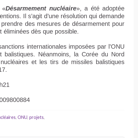
e «
Désarmement nucléaire
», a été adoptée
entions. Il s’agit d’une résolution qui demande
e prendre des mesures de désarmement pour
t éliminées dès que possible.
anctions internationales imposées par l’ONU
et balistiques. Néanmoins, la Corée du Nord
nucléaires et les tirs de missiles balistiques
17.
7h21
29009800884
cléaires
,
ONU
,
projets
,