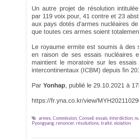
Un autre projet de résolution intitulé
par 119 voix pour, 41 contre et 23 abst
aux pays dotés d’armes nucléaires d
que toutes ces armes soient totalemen
Le royaume ermite est soumis à des s
en raison de ses essais nucléaires 
maintient le moratoire sur les essais 
intercontinentaux (ICBM) depuis fin 20
Par
Yonhap
, publié le 29.10.2021 à 1
https://fr.yna.co.kr/view/MYH202110
armes
,
Commission
,
Conseil
,
essais
,
interdiction
,
nu
Pyongyang
,
renoncer
,
résolutions
,
traité
,
violation