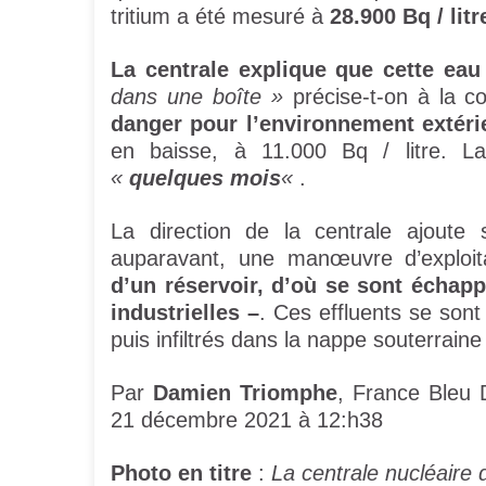
tritium a été mesuré à
28.900 Bq / litr
La centrale explique que cette eau 
dans une boîte »
précise-t-on à la c
danger pour l’environnement extéri
en baisse, à 11.000 Bq / litre. La 
«
quelques mois
«
.
La direction de la centrale ajoute 
auparavant, une manœuvre d’exploit
d’un réservoir, d’où se sont échapp
industrielles –
. Ces effluents se sont
puis infiltrés dans la nappe souterraine
Par
Damien Triomphe
, France Bleu 
21 décembre 2021 à 12:h38
Photo en titre
:
La centrale nucléaire 