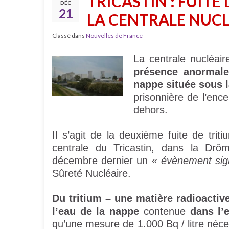
TRICASTIN : FUITE
DÉC
21
LA CENTRALE NUCL
Classé dans
Nouvelles de France
La centrale nucléai
présence anormale 
nappe située sous l
prisonnière de l’enc
dehors.
Il s’agit de la deuxième fuite de tri
centrale du Tricastin, dans la Drô
décembre dernier un
« évènement sign
Sûreté Nucléaire.
Du tritium – une matière radioactiv
l’eau de la nappe
contenue
dans l’
qu’une mesure de 1.000 Bq / litre néces