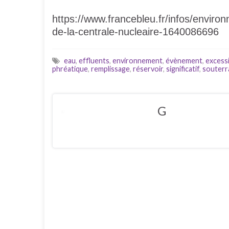
https://www.francebleu.fr/infos/environn
de-la-centrale-nucleaire-1640086696
eau
,
effluents
,
environnement
,
évènement
,
excessi
phréatique
,
remplissage
,
réservoir
,
significatif
,
souterr
G