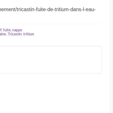
ement/tricastin-fuite-de-tritium-dans-l-eau-
f
,
fuite
,
nappe
aine
,
Tricastin
,
tritium