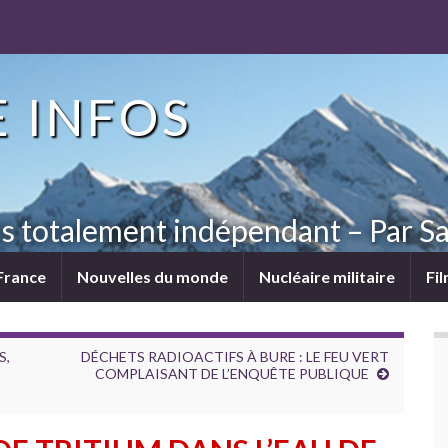
 INFOS
ns totalement indépendant – Par Sa
France
Nouvelles du monde
Nucléaire militaire
Fi
S,
DÉCHETS RADIOACTIFS À BURE : LE FEU VERT
E
COMPLAISANT DE L’ENQUÊTE PUBLIQUE