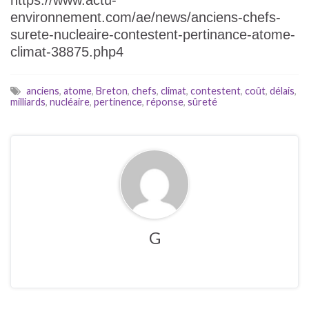
https://www.actu-
environnement.com/ae/news/anciens-chefs-
surete-nucleaire-contestent-pertinance-atome-
climat-38875.php4
anciens
,
atome
,
Breton
,
chefs
,
climat
,
contestent
,
coût
,
délais
,
milliards
,
nucléaire
,
pertinence
,
réponse
,
sûreté
G