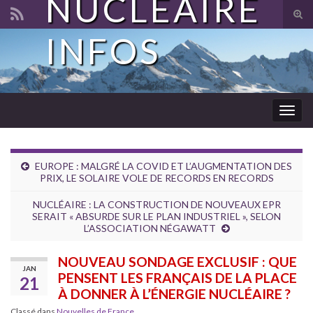
NUCLÉAIRE
Tog
sear
INFOS
Search for:
for
Togg
navig
EUROPE : MALGRÉ LA COVID ET L’AUGMENTATION DES
PRIX, LE SOLAIRE VOLE DE RECORDS EN RECORDS
NUCLÉAIRE : LA CONSTRUCTION DE NOUVEAUX EPR
SERAIT « ABSURDE SUR LE PLAN INDUSTRIEL », SELON
L’ASSOCIATION NÉGAWATT
NOUVEAU SONDAGE EXCLUSIF : QUE
JAN
PENSENT LES FRANÇAIS DE LA PLACE
21
À DONNER À L’ÉNERGIE NUCLÉAIRE ?
Classé dans
Nouvelles de France