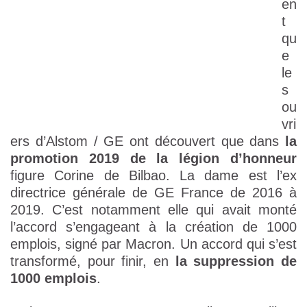
en
t
qu
e
le
s
ou
vri
ers d’Alstom / GE ont découvert que dans
la
promotion 2019 de la légion d’honneur
figure Corine de Bilbao. La dame est l’ex
directrice générale de GE France de 2016 à
2019. C’est notamment elle qui avait monté
l’accord s’engageant à la création de 1000
emplois, signé par Macron. Un accord qui s’est
transformé, pour finir, en
la suppression de
1000 emplois
.