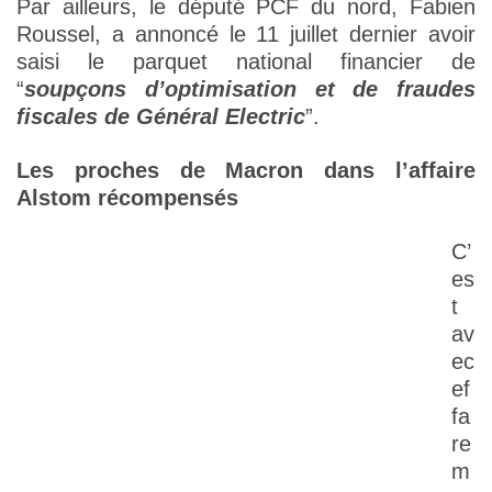
Par ailleurs, le député PCF du nord, Fabien
Roussel, a annoncé le 11 juillet dernier avoir
saisi le parquet national financier de
“
soupçons d’optimisation et de fraudes
fiscales de Général Electric
”.
Les proches de Macron dans l’affaire
Alstom récompensés
C’
es
t
av
ec
ef
fa
re
m