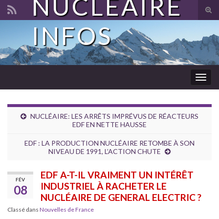
NUCLÉAIRE
Tog
sear
INFOS
Search for:
for
Togg
navig
NUCLÉAIRE: LES ARRÊTS IMPRÉVUS DE RÉACTEURS
EDF EN NETTE HAUSSE
EDF : LA PRODUCTION NUCLÉAIRE RETOMBE À SON
NIVEAU DE 1991, L’ACTION CHUTE
EDF A-T-IL VRAIMENT UN INTÉRÊT
FÉV
INDUSTRIEL À RACHETER LE
08
NUCLÉAIRE DE GENERAL ELECTRIC ?
Classé dans
Nouvelles de France