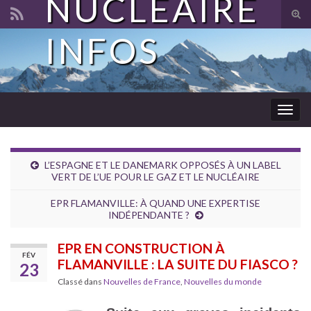
NUCLÉAIRE
Tog
sear
INFOS
Search for:
for
Togg
navig
L’ESPAGNE ET LE DANEMARK OPPOSÉS À UN LABEL
VERT DE L’UE POUR LE GAZ ET LE NUCLÉAIRE
EPR FLAMANVILLE: À QUAND UNE EXPERTISE
INDÉPENDANTE ?
EPR EN CONSTRUCTION À
FÉV
FLAMANVILLE : LA SUITE DU FIASCO ?
23
Classé dans
Nouvelles de France
,
Nouvelles du monde