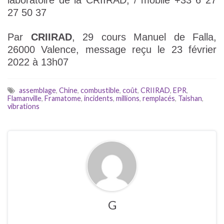
laboratoire de la CRIIRAD, / mobile +33 6 27
27 50 37
Par
CRIIRAD
, 29 cours Manuel de Falla,
26000 Valence, message reçu le 23 février
2022 à 13h07
assemblage
,
Chine
,
combustible
,
coût
,
CRIIRAD
,
EPR
,
Flamanville
,
Framatome
,
incidents
,
millions
,
remplacés
,
Taishan
,
vibrations
G