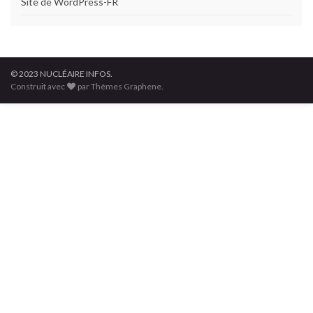
Site de WordPress-FR
© 2023 NUCLÉAIRE INFOS.
Construit avec
par Thèmes Graphene.