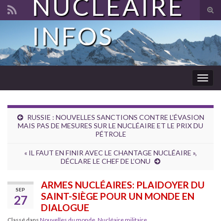
NUCLÉAIRE
Tog
sear
INFOS
Search for:
for
Togg
navig
RUSSIE : NOUVELLES SANCTIONS CONTRE L’ÉVASION
MAIS PAS DE MESURES SUR LE NUCLÉAIRE ET LE PRIX DU
PÉTROLE
« IL FAUT EN FINIR AVEC LE CHANTAGE NUCLÉAIRE »,
DÉCLARE LE CHEF DE L’ONU
ARMES NUCLÉAIRES: PLAIDOYER DU
SEP
SAINT-SIÈGE POUR UN MONDE EN
27
DIALOGUE
Classé dans
Nouvelles du monde
,
Nucléaire militaire