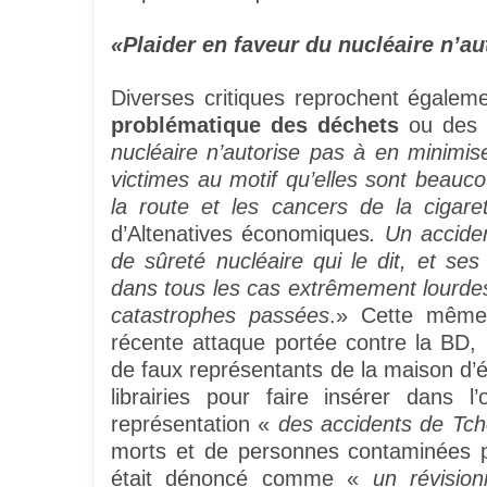
«Plaider en faveur du nucléaire n’au
Diverses critiques reprochent égalem
problématique des déchets
ou des v
nucléaire n’autorise pas à en minimis
victimes au motif qu’elles sont beau
la route et les cancers de la cigaret
d’Altenatives économiques
. Un acciden
de sûreté nucléaire qui le dit, et s
dans tous les cas extrêmement lourdes
catastrophes passées
.» Cette même 
récente attaque portée contre la BD
de faux représentants de la maison d
librairies pour faire insérer dans 
représentation «
des accidents de Tc
morts et de personnes contaminées p
était dénoncé comme «
un révisio