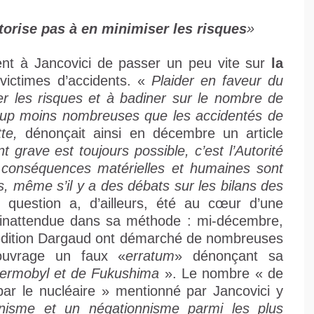
torise pas à en minimiser les risques
»
ent à Jancovici de passer un peu vite sur
la
ictimes d’accidents. «
Plaider en faveur du
er les risques et à badiner sur le nombre de
coup moins nombreuses que les accidentés de
te,
dénonçait ainsi en décembre un article
t grave est toujours possible, c’est l’Autorité
es conséquences matérielles et humaines sont
, même s’il y a des débats sur les bilans des
question a, d’ailleurs, été au cœur d’une
, inattendue dans sa méthode : mi-décembre,
’édition Dargaud ont démarché de nombreuses
l’ouvrage un faux «
erratum
» dénonçant sa
hermobyl et de Fukushima
». Le nombre « de
ar le nucléaire » mentionné par Jancovici y
nnisme et un négationnisme parmi les plus