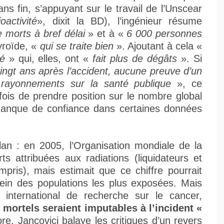
s fin, s’appuyant sur le travail de l’Unscear
oactivité
», dixit la BD), l’ingénieur résume
e morts à bref délai
» et à «
6 000 personnes
yroïde, «
qui se traite bien
». Ajoutant à cela «
té
» qui, elles, ont «
fait plus de dégâts
». Si
, vingt ans après l’accident, aucune preuve d’un
 rayonnements sur la santé publique
», ce
fois de prendre position sur le nombre global
anque de confiance dans certaines données
bilan : en 2005, l’Organisation mondiale de la
s attribuées aux radiations (liquidateurs et
pris), mais estimait que ce chiffre pourrait
in des populations les plus exposées. Mais
international de recherche sur le cancer,
 mortels seraient imputables à l’incident «
re, Jancovici balaye les critiques d’un revers