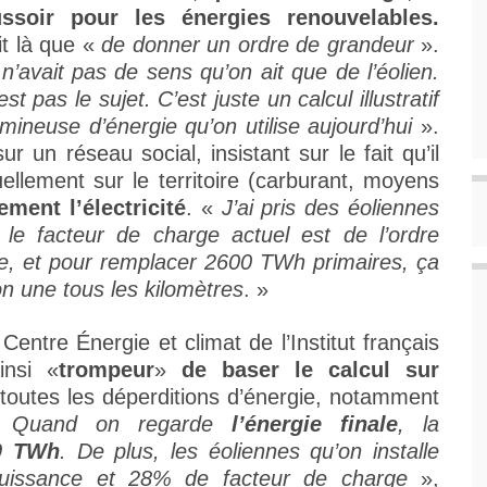
ussoir pour les énergies renouvelables.
git là que «
de donner un ordre de grandeur
».
n’avait pas de sens qu’on ait que de l’éolien.
t pas le sujet. C’est juste un calcul illustratif
mineuse d’énergie qu’on utilise aujourd’hui
».
sur un réseau social, insistant sur le fait qu’il
uellement sur le territoire (carburant, moyens
ement l’électricité
. «
J’ai pris des éoliennes
e facteur de charge actuel est de l’ordre
e, et pour remplacer 2600 TWh primaires, ça
on une tous les kilomètres
. »
Centre Énergie et climat de l’Institut français
insi «
trompeur
»
de baser le calcul sur
 toutes les déperditions d’énergie, notamment
 «
Quand on regarde
l’énergie finale
, la
0 TWh
. De plus, les éoliennes qu’on installe
puissance et 28% de facteur de charge
»,