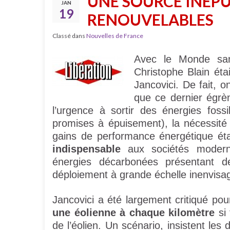
UNE SOURCE INÉPU
JAN
19
RENOUVELABLES
Classé dans
Nouvelles de France
Avec le Monde sans
Christophe Blain éta
Jancovici. De fait, o
que ce dernier égrè
l’urgence à sortir des énergies foss
promises à épuisement), la nécessit
gains de performance énergétique éta
indispensable
aux sociétés moder
énergies décarbonées présentant d
déploiement à grande échelle inenvisa
Jancovici a été largement critiqué pour
une éolienne à chaque kilomètre
si 
de l’éolien. Un scénario, insistent les