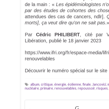
de la main : «
Les épidémiologistes n’
par des études de cohortes des chose
attendues des cas de cancers, ndlr].
Ç
morts], ça veut dire qu’on ne sait pas
.
Par
Cédric PHILIBERT
, cité par 
Libération, publié le 18 janvier 2023
https://www.ifri.org/fr/espace-media/li
renouvelables
Découvrir le numéro spécial sur le site
album
,
critique
,
énergie
,
éolienne
,
finale
,
Jancovici
,
nucléaire
,
primaire
,
renouvelables
,
repoussoir
,
risques
G