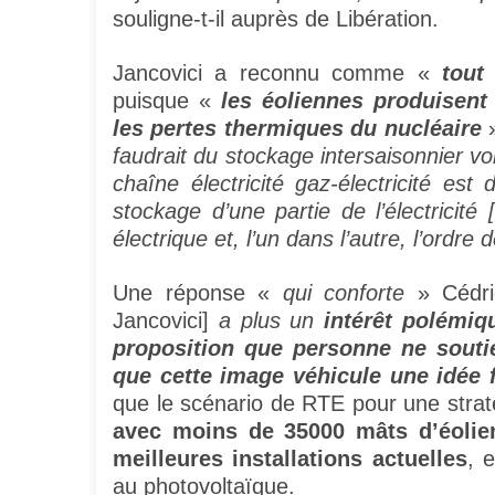
souligne-t-il auprès de Libération.
Jancovici a reconnu comme «
tout
puisque «
les éoliennes produisent 
les pertes thermiques du nucléaire
»
faudrait du stockage intersaisonnier vo
chaîne électricité gaz-électricité e
stockage d’une partie de l’électricit
électrique et, l’un dans l’autre, l’ordre
Une réponse «
qui conforte
» Cédri
Jancovici]
a plus un
intérêt polémiq
proposition que personne ne souti
que cette image véhicule une idée 
que le scénario de RTE pour une str
avec moins de 35000 mâts d’éolie
meilleures installations actuelles
, 
au photovoltaïque.