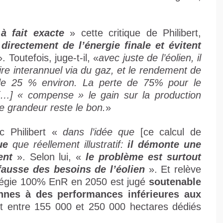
 à fait exacte
» cette critique de Philibert,
directement de l’énergie finale et évitent
. Toutefois, juge-t-il, «
avec juste de l’éolien, il
ire interannuel via du gaz, et le rendement de
st de 25 % environ. La perte de 75% pour le
é […] « compense » le gain sur la production
 de grandeur reste le bon.
»
c Philibert «
dans l’idée que
[ce calcul de
ue
que réellement illustratif:
il démonte une
ent
». Selon lui, «
le problème est surtout
fausse des besoins de l’éolien
». Et relève
atégie 100% EnR en 2050 est jugé
soutenable
nnes à des performances inférieures aux
et entre 155 000 et 250 000 hectares dédiés