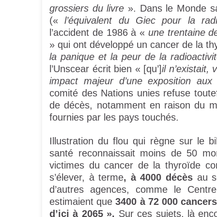
grossiers du livre
». Dans le Monde san
(«
l’équivalent du Giec pour la radi
l’accident de 1986 à «
une trentaine d
» qui ont développé un cancer de la th
la panique et la peur de la radioactivi
l’Unscear écrit bien « [qu’]
il n’existait
impact majeur d’une exposition aux
comité des Nations unies refuse toute
de décès, notamment en raison du m
fournies par les pays touchés.
Illustration du flou qui règne sur le 
santé reconnaissait moins de 50 mort
victimes du cancer de la thyroïde com
s’élever, à terme
, à 4000 décès
au se
d’autres agences, comme le Centre 
estimaient que
3400 à 72 000 cancers
d’ici à 2065 ».
Sur ces sujets, là enco