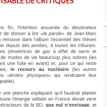
ISABLE DE CRITIQUES
 fin, l’intention assumée du dessinateur
it de donner à lire «
la parole
» de Jean-Marc
n retrouve dans l’album l’essentiel des thèses
ne depuis des années, à toutes les tribunes:
iles (émettrices de gaz à effet de serre et
é de modes de vie beaucoup plus sobres (les
nt une fuite en avant) et, pour ce qui reste
nes,
le recours au nucléaire
(les autres
es «
limites physiques
» qui rendraient leur
geable).
 une planche expliquant qu’il faudrait planter
toute l’énergie utilisée en France devait venir
 détracteurs de la BD,
que nul n’envisage
, et