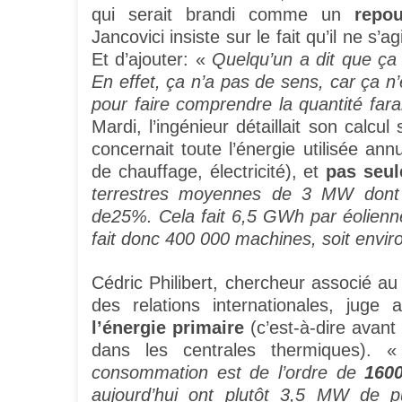
qui serait brandi comme un
repo
Jancovici insiste sur le fait qu’il ne s’a
Et d’ajouter: «
Quelqu’un a dit que ça 
En effet, ça n’a pas de sens, car ça n’es
pour faire comprendre la quantité fara
Mardi, l’ingénieur détaillait son calcul 
concernait toute l’énergie utilisée ann
de chauffage, électricité), et
pas seul
terrestres moyennes de 3 MW dont l
de25%. Cela fait 6,5 GWh par éolienn
fait donc 400 000 machines, soit envir
Cédric Philibert, chercheur associé au 
des relations internationales, juge a
l’énergie primaire
(c’est-à-dire avant
dans les centrales thermiques).
consommation est de l’ordre de
160
aujourd’hui ont plutôt 3,5 MW de 