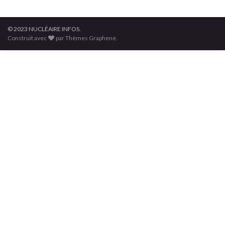
© 2023 NUCLÉAIRE INFOS.
Construit avec
par Thèmes Graphene.