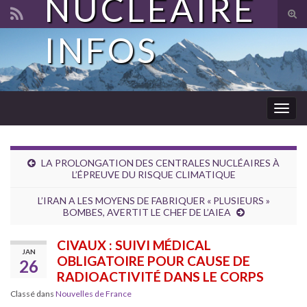
NUCLÉAIRE
Tog
sear
INFOS
Search for:
for
Togg
navig
LA PROLONGATION DES CENTRALES NUCLÉAIRES À
L’ÉPREUVE DU RISQUE CLIMATIQUE
L’IRAN A LES MOYENS DE FABRIQUER « PLUSIEURS »
BOMBES, AVERTIT LE CHEF DE L’AIEA
CIVAUX : SUIVI MÉDICAL
JAN
OBLIGATOIRE POUR CAUSE DE
26
RADIOACTIVITÉ DANS LE CORPS
Classé dans
Nouvelles de France