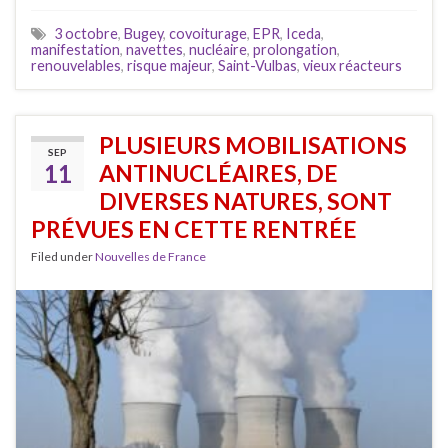
3 octobre
,
Bugey
,
covoiturage
,
EPR
,
Iceda
,
manifestation
,
navettes
,
nucléaire
,
prolongation
,
renouvelables
,
risque majeur
,
Saint-Vulbas
,
vieux réacteurs
PLUSIEURS MOBILISATIONS
SEP
11
ANTINUCLÉAIRES, DE
DIVERSES NATURES, SONT
PRÉVUES EN CETTE RENTRÉE
Filed under
Nouvelles de France