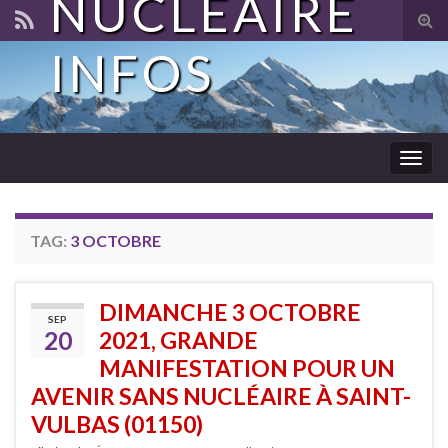
NUCLÉAIRE
Tog
sear
INFOS
for
Togg
navig
TAG:
3 OCTOBRE
DIMANCHE 3 OCTOBRE
SEP
20
2021, GRANDE
MANIFESTATION POUR UN
AVENIR SANS NUCLÉAIRE À SAINT-
VULBAS (01150)