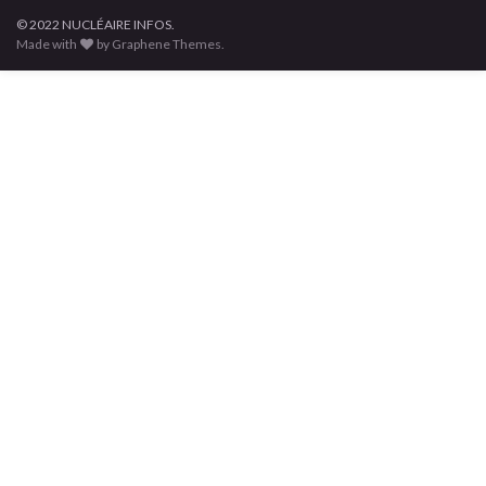
© 2022 NUCLÉAIRE INFOS.
Made with
by Graphene Themes.