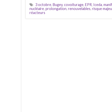
3 octobre
,
Bugey
,
covoiturage
,
EPR
,
Iceda
,
mani
nucléaire
,
prolongation
,
renouvelables
,
risque majeu
réacteurs