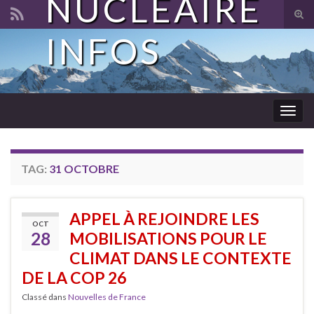
NUCLÉAIRE
Tog
sear
INFOS
Search for:
for
Togg
navig
TAG:
31 OCTOBRE
APPEL À REJOINDRE LES
OCT
28
MOBILISATIONS POUR LE
CLIMAT DANS LE CONTEXTE
DE LA COP 26
Classé dans
Nouvelles de France