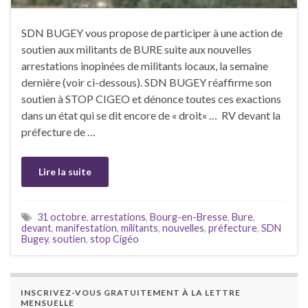
SDN BUGEY vous propose de participer à une action de
soutien aux militants de BURE suite aux nouvelles
arrestations inopinées de militants locaux, la semaine
dernière (voir ci-dessous). SDN BUGEY réaffirme son
soutien à STOP CIGEO et dénonce toutes ces exactions
dans un état qui se dit encore de « droit« … RV devant la
préfecture de …
Lire la suite
31 octobre
,
arrestations
,
Bourg-en-Bresse
,
Bure
,
devant
,
manifestation
,
militants
,
nouvelles
,
préfecture
,
SDN
Bugey
,
soutien
,
stop Cigéo
INSCRIVEZ-VOUS GRATUITEMENT À LA LETTRE
MENSUELLE