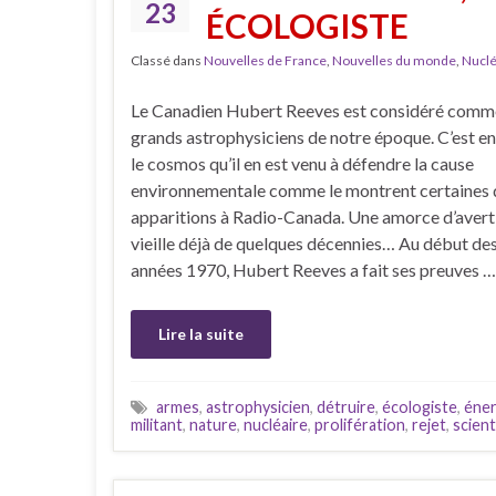
23
ÉCOLOGISTE
Classé dans
Nouvelles de France
,
Nouvelles du monde
,
Nuclé
Le Canadien Hubert Reeves est considéré comm
grands astrophysiciens de notre époque. C’est en
le cosmos qu’il en est venu à défendre la cause
environnementale comme le montrent certaines 
apparitions à Radio-Canada. Une amorce d’aver
vieille déjà de quelques décennies… Au début de
années 1970, Hubert Reeves a fait ses preuves …
Lire la suite
armes
,
astrophysicien
,
détruire
,
écologiste
,
éner
militant
,
nature
,
nucléaire
,
prolifération
,
rejet
,
scient