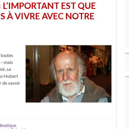
« L’IMPORTANT EST QUE
 À VIVRE AVEC NOTRE
 toutes
 – mais
ir, sa
nu Hubert
r de savoir
limatique
,