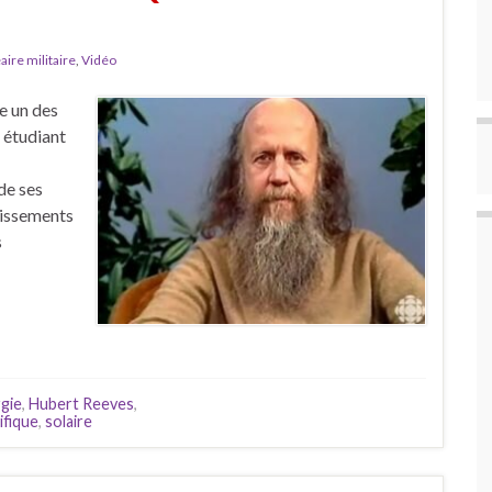
aire militaire
,
Vidéo
e un des
 étudiant
de ses
tissements
s
gie
,
Hubert Reeves
,
ifique
,
solaire