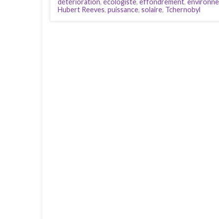
détérioration
,
écologiste
,
effondrement
,
environn
Hubert Reeves
,
puissance
,
solaire
,
Tchernobyl