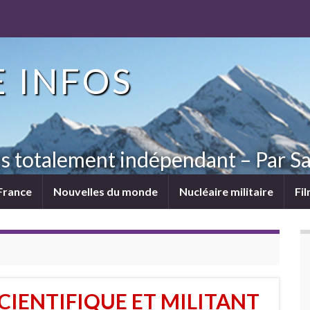
 INFOS
ns totalement indépendant – Par Sa
France
Nouvelles du monde
Nucléaire militaire
Fi
CIENTIFIQUE ET MILITANT