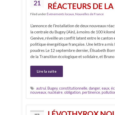
21
RÉACTEURS DE LA
Filed under
Évènements locaux
,
Nouvelles de France
L’annonce de l’installation de deux nouveaux réa
la centrale du Bugey (Ain), à moins de 100 kilom
Genève, réveille un conflit latent entre le canton e
politique énergétique française. Une lettre a mis 
poudres Le 12 septembre dernier, Élisabeth Born
de la Transition écologique et solidaire, et Bruno
Lire la suite
autrui
,
Bugey
,
constitutionnelle
,
danger
,
eaux
,
éc
nouveaux
,
nucléaire
,
obligation
,
pertinence
,
pollutio
LÉVOTHYROX NOU
SEP