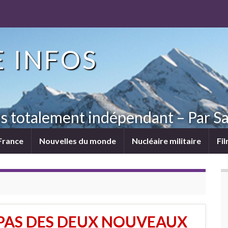
 INFOS
ns totalement indépendant – Par Sa
France
Nouvelles du monde
Nucléaire militaire
Fi
 PAS DES DEUX NOUVEAUX