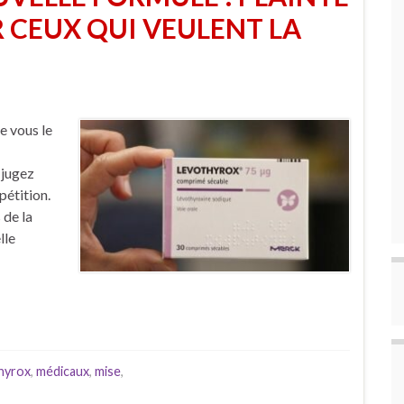
 CEUX QUI VEULENT LA
e vous le
 jugez
pétition.
 de la
lle
hyrox
,
médicaux
,
mise
,