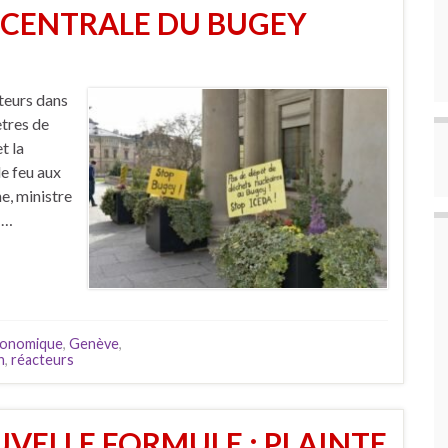
 CENTRALE DU BUGEY
cteurs dans
ètres de
t la
le feu aux
e, ministre
 …
onomique
,
Genève
,
n
,
réacteurs
VELLE FORMULE : PLAINTE