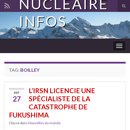
NUCLÉAIRE
Tog
sear
INFOS
Search for:
for
Togg
navig
TAG:
BOILLEY
L’IRSN LICENCIE UNE
SEP
27
SPÉCIALISTE DE LA
CATASTROPHE DE
FUKUSHIMA
Classé dans
Nouvelles du monde