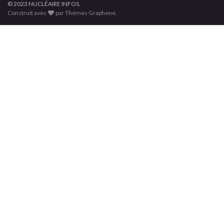
© 2023 NUCLÉAIRE INFOS.
Construit avec
par Thèmes Graphene.