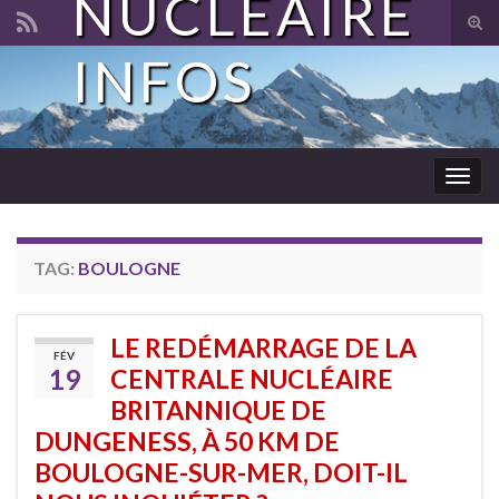
NUCLÉAIRE
Tog
sear
INFOS
Search for:
for
Togg
navig
TAG:
BOULOGNE
LE REDÉMARRAGE DE LA
FÉV
19
CENTRALE NUCLÉAIRE
BRITANNIQUE DE
DUNGENESS, À 50 KM DE
BOULOGNE-SUR-MER, DOIT-IL