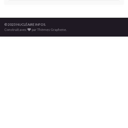
© 2023 NUCLÉAIRE INFOS.
Construit avec
par Thèmes Graphene.