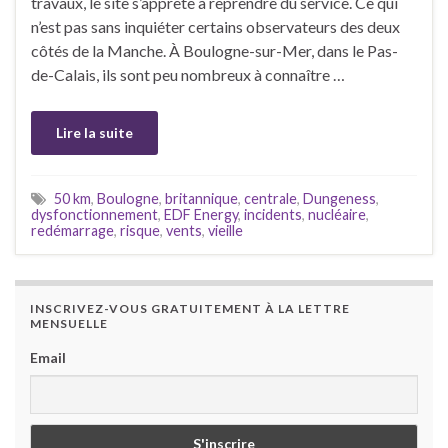
travaux, le site s’apprête à reprendre du service. Ce qui
n’est pas sans inquiéter certains observateurs des deux
côtés de la Manche. À Boulogne-sur-Mer, dans le Pas-
de-Calais, ils sont peu nombreux à connaître …
Lire la suite
50 km
,
Boulogne
,
britannique
,
centrale
,
Dungeness
,
dysfonctionnement
,
EDF Energy
,
incidents
,
nucléaire
,
redémarrage
,
risque
,
vents
,
vieille
INSCRIVEZ-VOUS GRATUITEMENT À LA LETTRE
MENSUELLE
Email