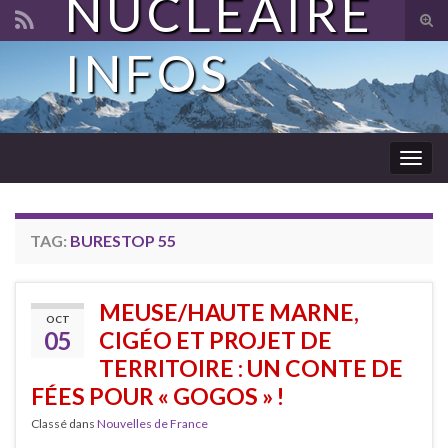
NUCLÉAIRE
Tog
sear
INFOS
Search for:
for
Togg
navig
TAG:
BURESTOP 55
MEUSE/HAUTE MARNE,
OCT
05
CIGÉO ET PROJET DE
TERRITOIRE : UN CONTE DE
FÉES POUR « GOGOS » !
Classé dans
Nouvelles de France