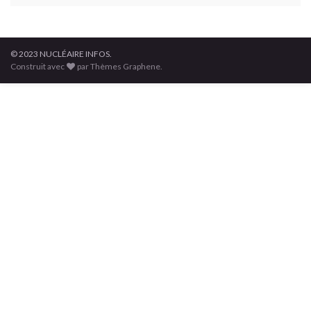
© 2023 NUCLÉAIRE INFOS.
Construit avec
par Thèmes Graphene.