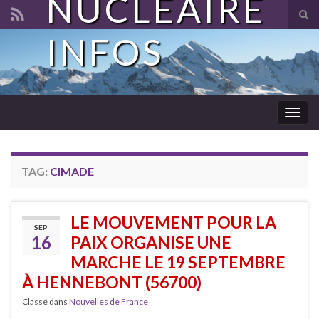
NUCLÉAIRE
Tog
sear
INFOS
Search for:
for
Togg
navig
TAG:
CIMADE
LE MOUVEMENT POUR LA
SEP
16
PAIX ORGANISE UNE
MARCHE LE 19 SEPTEMBRE
À HENNEBONT (56700)
Classé dans
Nouvelles de France