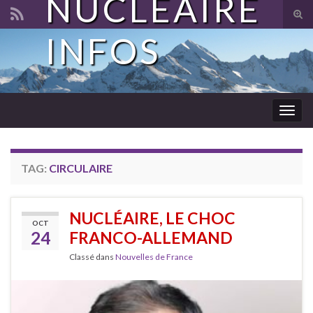
NUCLÉAIRE
Tog
sear
INFOS
Search for:
for
Togg
navig
TAG:
CIRCULAIRE
NUCLÉAIRE, LE CHOC
OCT
24
FRANCO-ALLEMAND
Classé dans
Nouvelles de France