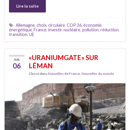
Lire la suite
Allemagne
,
choix
,
circulaire
,
COP 26
,
économie
,
énergétique
,
France
,
investir
,
nucléaire
,
pollution
,
réduction
,
transition
,
UE
«URANIUMGATE» SUR
JUIL
06
LÉMAN
Classé dans
Nouvelles de France
,
Nouvelles du monde