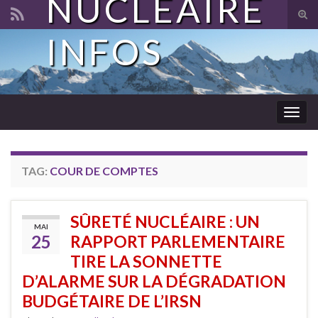
NUCLÉAIRE
Tog
sear
INFOS
Search for:
for
Togg
navig
TAG:
COUR DE COMPTES
SÛRETÉ NUCLÉAIRE : UN
MAI
25
RAPPORT PARLEMENTAIRE
TIRE LA SONNETTE
D’ALARME SUR LA DÉGRADATION
BUDGÉTAIRE DE L’IRSN