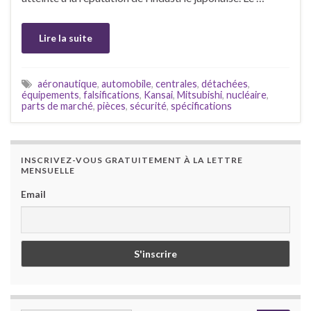
Lire la suite
aéronautique
,
automobile
,
centrales
,
détachées
,
équipements
,
falsifications
,
Kansai
,
Mitsubishi
,
nucléaire
,
parts de marché
,
pièces
,
sécurité
,
spécifications
INSCRIVEZ-VOUS GRATUITEMENT À LA LETTRE
MENSUELLE
Email