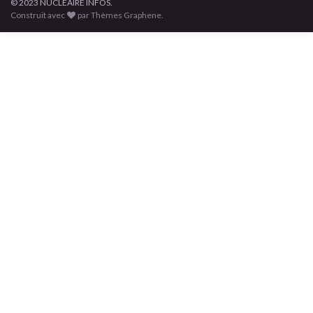
© 2023 NUCLÉAIRE INFOS.
Construit avec
par Thèmes Graphene.