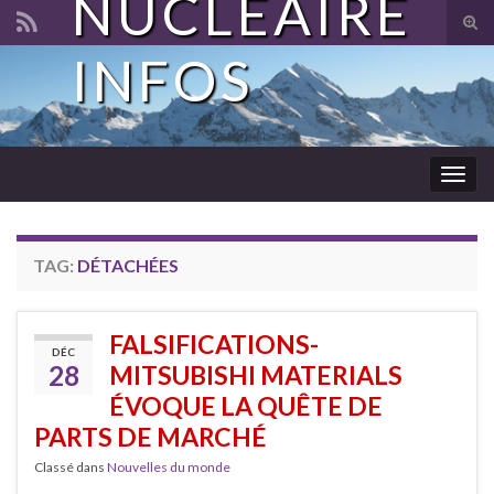
NUCLÉAIRE
Tog
sear
INFOS
Search for:
for
Togg
navig
TAG:
DÉTACHÉES
FALSIFICATIONS-
DÉC
28
MITSUBISHI MATERIALS
ÉVOQUE LA QUÊTE DE
PARTS DE MARCHÉ
Classé dans
Nouvelles du monde