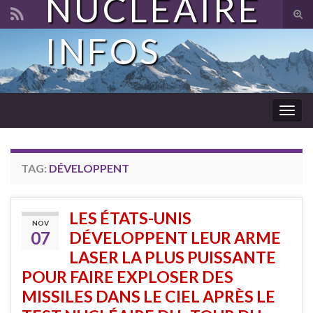
NUCLÉAIRE
Tog
sear
INFOS
Search for:
for
Togg
navig
TAG:
DÉVELOPPENT
LES ÉTATS-UNIS
NOV
07
DÉVELOPPENT LEUR ARME
LASER LA PLUS PUISSANTE
POUR FAIRE EXPLOSER DES
MISSILES DANS LE CIEL APRÈS LE