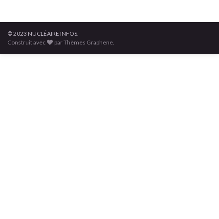
© 2023 NUCLÉAIRE INFOS.
Construit avec
par Thèmes Graphene.