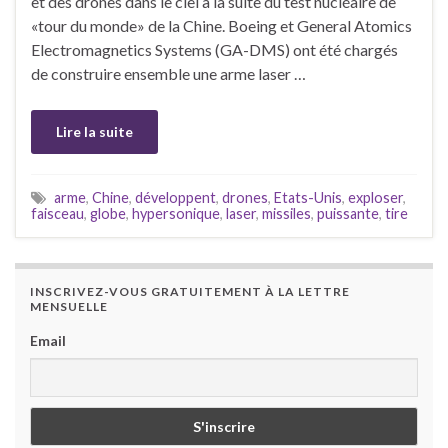
et des drones dans le ciel à la suite du test nucléaire de
«tour du monde» de la Chine. Boeing et General Atomics
Electromagnetics Systems (GA-DMS) ont été chargés
de construire ensemble une arme laser …
Lire la suite
arme
,
Chine
,
développent
,
drones
,
Etats-Unis
,
exploser
,
faisceau
,
globe
,
hypersonique
,
laser
,
missiles
,
puissante
,
tire
INSCRIVEZ-VOUS GRATUITEMENT À LA LETTRE
MENSUELLE
Email