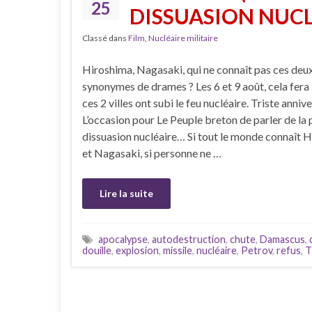
25
DISSUASION NUCL
Classé dans
Film
,
Nucléaire militaire
Hiroshima, Nagasaki, qui ne connaît pas ces deux
synonymes de drames ? Les 6 et 9 août, cela fera
ces 2 villes ont subi le feu nucléaire. Triste annive
L’occasion pour Le Peuple breton de parler de la
dissuasion nucléaire… Si tout le monde connaît 
et Nagasaki, si personne ne …
Lire la suite
apocalypse
,
autodestruction
,
chute
,
Damascus
,
douille
,
explosion
,
missile
,
nucléaire
,
Petrov
,
refus
,
T