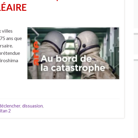
ÉAIRE
 villes
 75 ans que
rsaire.
 prétendue
Hiroshima
déclencher
,
dissuasion
,
itan 2