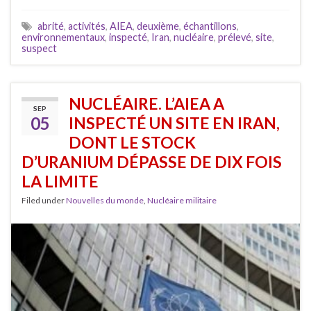
abrité
,
activités
,
AIEA
,
deuxième
,
échantillons
,
environnementaux
,
inspecté
,
Iran
,
nucléaire
,
prélevé
,
site
,
suspect
NUCLÉAIRE. L’AIEA A
SEP
05
INSPECTÉ UN SITE EN IRAN,
DONT LE STOCK
D’URANIUM DÉPASSE DE DIX FOIS
LA LIMITE
Filed under
Nouvelles du monde
,
Nucléaire militaire