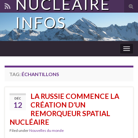
NUCLÉAIRE
Tog
sear
INFOS
for
Togg
navig
TAG:
ÉCHANTILLONS
LA RUSSIE COMMENCE LA
DÉC
12
CRÉATION D’UN
REMORQUEUR SPATIAL
NUCLÉAIRE
Filed under
Nouvelles du monde