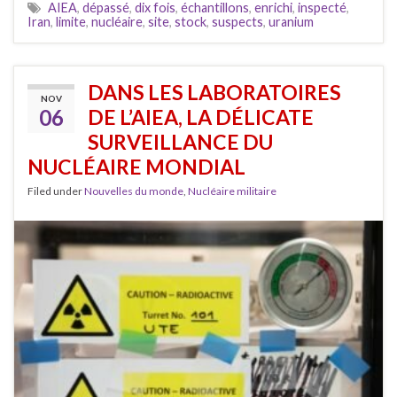
AIEA
,
dépassé
,
dix fois
,
échantillons
,
enrichi
,
inspecté
,
Iran
,
limite
,
nucléaire
,
site
,
stock
,
suspects
,
uranium
DANS LES LABORATOIRES
NOV
06
DE L’AIEA, LA DÉLICATE
SURVEILLANCE DU
NUCLÉAIRE MONDIAL
Filed under
Nouvelles du monde
,
Nucléaire militaire