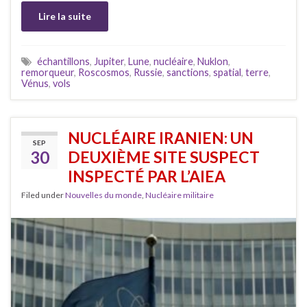
Lire la suite
échantillons
,
Jupiter
,
Lune
,
nucléaire
,
Nuklon
,
remorqueur
,
Roscosmos
,
Russie
,
sanctions
,
spatial
,
terre
,
Vénus
,
vols
NUCLÉAIRE IRANIEN: UN
SEP
30
DEUXIÈME SITE SUSPECT
INSPECTÉ PAR L’AIEA
Filed under
Nouvelles du monde
,
Nucléaire militaire