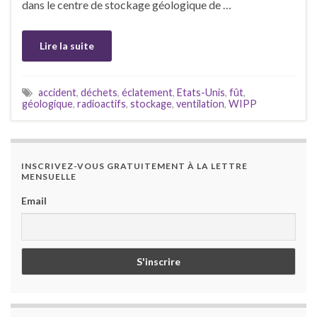
dans le centre de stockage géologique de …
Lire la suite
accident
,
déchets
,
éclatement
,
Etats-Unis
,
fût
,
géologique
,
radioactifs
,
stockage
,
ventilation
,
WIPP
INSCRIVEZ-VOUS GRATUITEMENT À LA LETTRE
MENSUELLE
Email