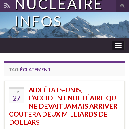
NUCLÉAIRE
Tog
sear
INFOS
for
Togg
navig
TAG:
ÉCLATEMENT
AUX ÉTATS-UNIS,
SEP
27
L’ACCIDENT NUCLÉAIRE QUI
NE DEVAIT JAMAIS ARRIVER
COÛTERA DEUX MILLIARDS DE
DOLLARS