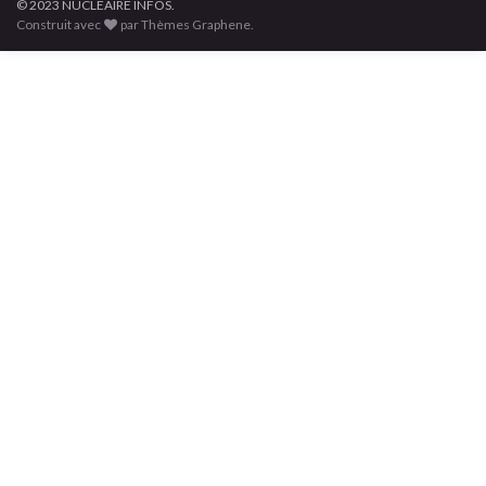
© 2023 NUCLÉAIRE INFOS.
Construit avec
par Thèmes Graphene.