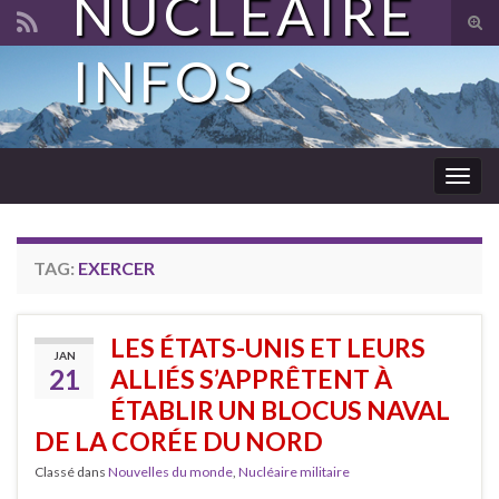
NUCLÉAIRE
Tog
sear
INFOS
Search for:
for
Togg
navig
TAG:
EXERCER
LES ÉTATS-UNIS ET LEURS
JAN
21
ALLIÉS S’APPRÊTENT À
ÉTABLIR UN BLOCUS NAVAL
DE LA CORÉE DU NORD
Classé dans
Nouvelles du monde
,
Nucléaire militaire