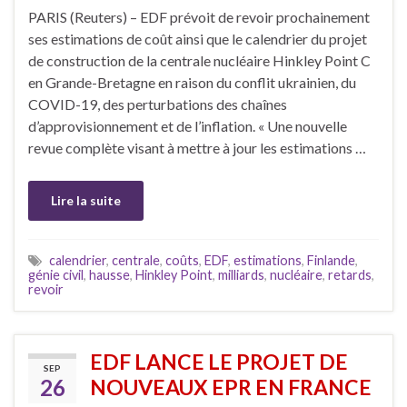
PARIS (Reuters) – EDF prévoit de revoir prochainement
ses estimations de coût ainsi que le calendrier du projet
de construction de la centrale nucléaire Hinkley Point C
en Grande-Bretagne en raison du conflit ukrainien, du
COVID-19, des perturbations des chaînes
d’approvisionnement et de l’inflation. « Une nouvelle
revue complète visant à mettre à jour les estimations …
Lire la suite
calendrier
,
centrale
,
coûts
,
EDF
,
estimations
,
Finlande
,
génie civil
,
hausse
,
Hinkley Point
,
milliards
,
nucléaire
,
retards
,
revoir
EDF LANCE LE PROJET DE
SEP
26
NOUVEAUX EPR EN FRANCE