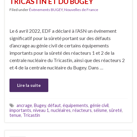
TRICASTIN ET DU BUGEY
Filed under
Évènements BUGEY
,
Nouvelles de France
Le 6 avril 2022, EDF a déclaré à l’ASN un événement
significatif pour la sûreté portant sur des défauts
d’ancrage au génie civil de certains équipements
importants pour la sûreté des réacteurs 1 et 2 de la
centrale nucléaire du Tricastin, ainsi que des réacteurs 2
et 4 de la centrale nucléaire du Bugey. Dans …
Lire la suite
ancrage
,
Bugey
,
défaut
,
équipements
,
génie civil
,
importants
,
niveau 1
,
nucléaires
,
réacteurs
,
séisme
,
sûreté
,
tenue
,
Tricastin