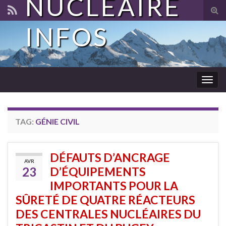
NUCLÉAIRE
Tog
sear
INFOS
for
Togg
navig
TAG:
GÉNIE CIVIL
DÉFAUTS D’ANCRAGE
AVR
23
D’ÉQUIPEMENTS
IMPORTANTS POUR LA
SÛRETÉ DE QUATRE RÉACTEURS
DES CENTRALES NUCLÉAIRES DU