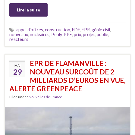
Lire la suite
appel d’offres
,
construction
,
EDF
,
EPR
,
génie civil
,
nouveaux
,
nucléaires
,
Penly
,
PPE
,
prix
,
projet
,
publie
,
réacteurs
EPR DE FLAMANVILLE :
MAI
29
NOUVEAU SURCOÛT DE 2
MILLIARDS D’EUROS EN VUE,
ALERTE GREENPEACE
Filed under
Nouvelles de France