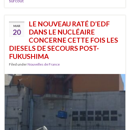
surcoût
LE NOUVEAU RATÉ D’EDF
MAR
20
DANS LE NUCLÉAIRE
CONCERNE CETTE FOIS LES
DIESELS DE SECOURS POST-
FUKUSHIMA
Filed under
Nouvelles de France