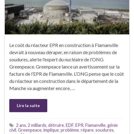
Le coût du réacteur EPR en construction à Flamanville
devrait à nouveau déraper, en raison de problèmes de
soudures, alerte l’expert du nucléaire de l’ONG
Greenpeace. Greenpeace lance un avertissement sur la
facture de l’EPR de Flamanville. L’ONG pense que le coût
du réacteur en construction dans le département de la
Manche va augmenter encore, …
Lire la suite
2 ans
,
2 milliards
,
détruire
,
EDF
,
EPR
,
Flamanville
,
génie
civil
,
Greenpeace
,
implique
,
problème
,
répare
,
soudures
,