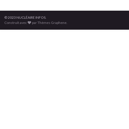
© 2023 NUCLÉAIRE INFOS.
Construit avec
par Thèmes Graphene.