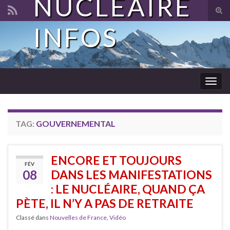
NUCLÉAIRE
Tog
sear
INFOS
Search for:
for
Togg
navig
TAG:
GOUVERNEMENTAL
ENCORE ET TOUJOURS
FÉV
08
DANS LES MANIFESTATIONS
: LE NUCLÉAIRE, QUAND ÇA
PÈTE, IL N’Y A PAS DE RETRAITE
Classé dans
Nouvelles de France
,
Vidéo