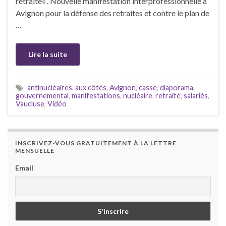
retraite« . Nouvelle manifestation interprofessionnelle à
Avignon pour la défense des retraites et contre le plan de
…
Lire la suite
antinucléaires
,
aux côtés
,
Avignon
,
casse
,
diaporama
,
gouvernemental
,
manifestations
,
nucléaire
,
retraité
,
salariés
,
Vaucluse
,
Vidéo
INSCRIVEZ-VOUS GRATUITEMENT À LA LETTRE
MENSUELLE
Email