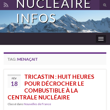
NUCLÉAIRE
Tog
sear
INFOS
Search for:
for
Togg
navig
TAG:
MENAÇAIT
TRICASTIN : HUIT HEURES
FÉV
18
POUR DÉCROCHER LE
COMBUSTIBLE À LA
CENTRALE NUCLÉAIRE
Classé dans
Nouvelles de France