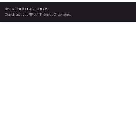
© 2023 NUCLÉAIRE INFOS.
Construit avec
par Thèmes Graphene.