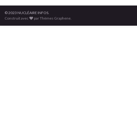
© 2023 NUCLÉAIRE INFOS.
Construit avec
par Thèmes Graphene.