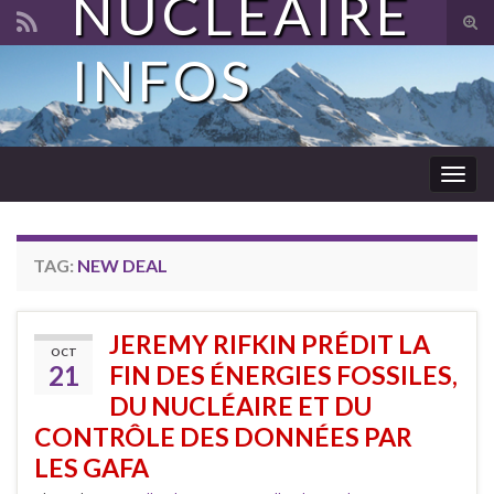
NUCLÉAIRE
Tog
sear
INFOS
Search for:
for
Togg
navig
TAG:
NEW DEAL
JEREMY RIFKIN PRÉDIT LA
OCT
21
FIN DES ÉNERGIES FOSSILES,
DU NUCLÉAIRE ET DU
CONTRÔLE DES DONNÉES PAR
LES GAFA