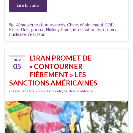
Lire la suite
4ème génération
,
avancés
,
Chine
,
déploiement
,
EDF
,
Etats-Unis
,
guerre
,
Hinkley Point
,
information
,
liste
,
noire
,
nucléaire
,
réacteur
L’IRAN PROMET DE
NOV
05
« CONTOURNER
FIÈREMENT » LES
SANCTIONS AMÉRICAINES
Classé dans
Nouvelles du monde
,
Nucléaire militaire