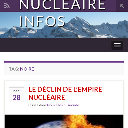
NUCLÉAIRE
Tog
sear
INFOS
Search for:
for
Togg
navig
TAG:
NOIRE
LE DÉCLIN DE L’EMPIRE
DÉC
28
NUCLÉAIRE
Classé dans
Nouvelles du monde