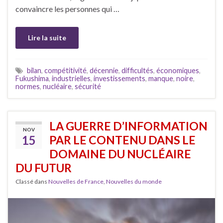
convaincre les personnes qui …
Lire la suite
bilan
,
compétitivité
,
décennie
,
difficultés
,
économiques
,
Fukushima
,
industrielles
,
investissements
,
manque
,
noire
,
normes
,
nucléaire
,
sécurité
LA GUERRE D’INFORMATION
NOV
15
PAR LE CONTENU DANS LE
DOMAINE DU NUCLÉAIRE
DU FUTUR
Classé dans
Nouvelles de France
,
Nouvelles du monde