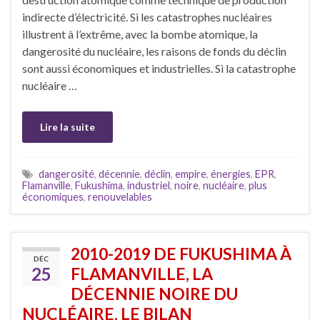
indirecte d’électricité. Si les catastrophes nucléaires
illustrent à l’extrême, avec la bombe atomique, la
dangerosité du nucléaire, les raisons de fonds du déclin
sont aussi économiques et industrielles. Si la catastrophe
nucléaire …
Lire la suite
dangerosité
,
décennie
,
déclin
,
empire
,
énergies
,
EPR
,
Flamanville
,
Fukushima
,
industriel
,
noire
,
nucléaire
,
plus
économiques
,
renouvelables
2010-2019 DE FUKUSHIMA À
DÉC
25
FLAMANVILLE, LA
DÉCENNIE NOIRE DU
NUCLÉAIRE, LE BILAN