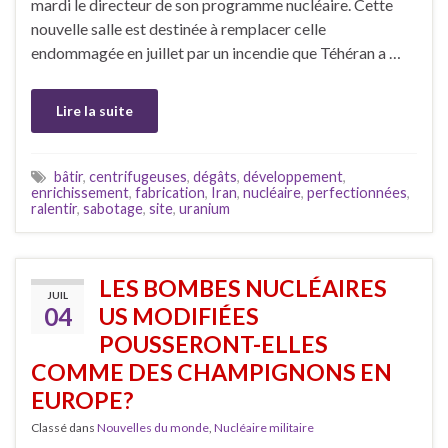
mardi le directeur de son programme nucléaire. Cette
nouvelle salle est destinée à remplacer celle
endommagée en juillet par un incendie que Téhéran a …
Lire la suite
bâtir
,
centrifugeuses
,
dégâts
,
développement
,
enrichissement
,
fabrication
,
Iran
,
nucléaire
,
perfectionnées
,
ralentir
,
sabotage
,
site
,
uranium
LES BOMBES NUCLÉAIRES
JUIL
04
US MODIFIÉES
POUSSERONT-ELLES
COMME DES CHAMPIGNONS EN
EUROPE?
Classé dans
Nouvelles du monde
,
Nucléaire militaire