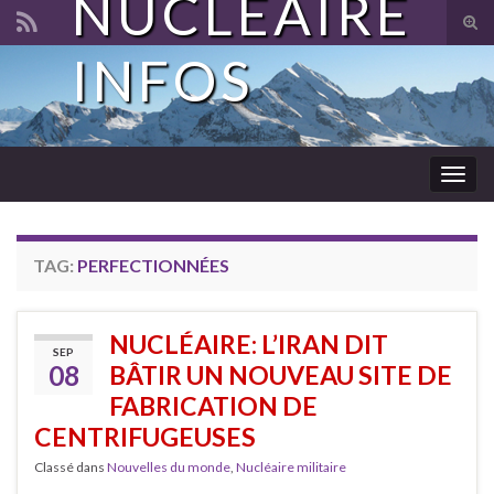
NUCLÉAIRE
Tog
sear
INFOS
Search for:
for
Togg
navig
TAG:
PERFECTIONNÉES
NUCLÉAIRE: L’IRAN DIT
SEP
08
BÂTIR UN NOUVEAU SITE DE
FABRICATION DE
CENTRIFUGEUSES
Classé dans
Nouvelles du monde
,
Nucléaire militaire