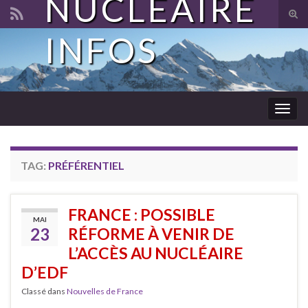
NUCLÉAIRE
Tog
sear
INFOS
Search for:
for
Togg
navig
TAG:
PRÉFÉRENTIEL
FRANCE : POSSIBLE
MAI
23
RÉFORME À VENIR DE
L’ACCÈS AU NUCLÉAIRE
D’EDF
Classé dans
Nouvelles de France