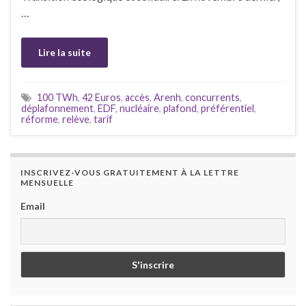
…
Lire la suite
100 TWh
,
42 Euros
,
accès
,
Arenh
,
concurrents
,
déplafonnement
,
EDF
,
nucléaire
,
plafond
,
préférentiel
,
réforme
,
relève
,
tarif
INSCRIVEZ-VOUS GRATUITEMENT À LA LETTRE
MENSUELLE
Email