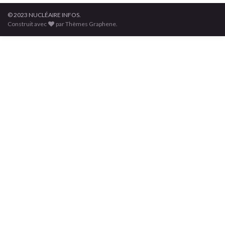
© 2023 NUCLÉAIRE INFOS.
Construit avec
par Thèmes Graphene.