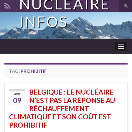
NUCLÉAIRE
Tog
sear
INFOS
Search for:
for
Togg
navig
TAG:
PROHIBITIF
BELGIQUE : LE NUCLÉAIRE
AVR
09
N’EST PAS LA RÉPONSE AU
RÉCHAUFFEMENT
CLIMATIQUE ET SON COÛT EST
PROHIBITIF