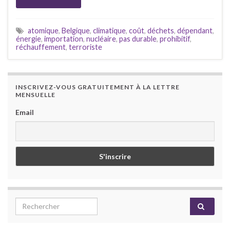
atomique
,
Belgique
,
climatique
,
coût
,
déchets
,
dépendant
,
énergie
,
importation
,
nucléaire
,
pas durable
,
prohibitif
,
réchauffement
,
terroriste
INSCRIVEZ-VOUS GRATUITEMENT À LA LETTRE
MENSUELLE
Email
Search for: