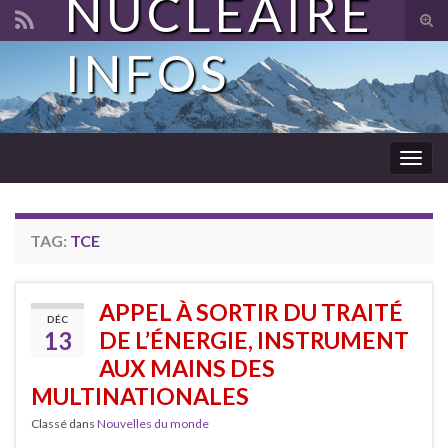
NUCLÉAIRE
Tog
sear
INFOS
Search for:
for
Togg
navig
TAG:
TCE
APPEL À SORTIR DU TRAITÉ
DÉC
13
DE L’ÉNERGIE, INSTRUMENT
AUX MAINS DES
MULTINATIONALES
Classé dans
Nouvelles du monde