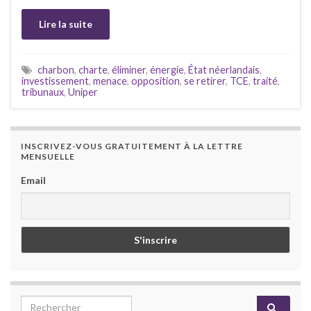
Lire la suite
charbon
,
charte
,
éliminer
,
énergie
,
État néerlandais
,
investissement
,
menace
,
opposition
,
se retirer
,
TCE
,
traité
,
tribunaux
,
Uniper
INSCRIVEZ-VOUS GRATUITEMENT À LA LETTRE
MENSUELLE
Email
Search for: