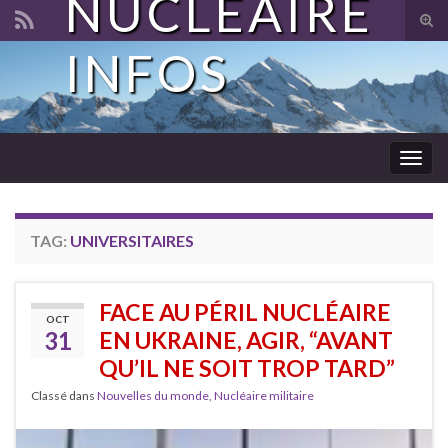
NUCLÉAIRE
Tog
sear
INFOS
Search for:
for
Togg
navig
TAG:
UNIVERSITAIRES
FACE AU PÉRIL NUCLÉAIRE
OCT
31
EN UKRAINE, AGIR, “AVANT
QU’IL NE SOIT TROP TARD”
Classé dans
Nouvelles du monde
,
Nucléaire militaire