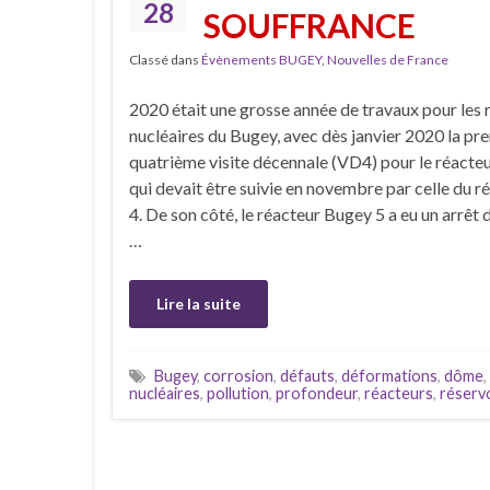
28
SOUFFRANCE
Classé dans
Évènements BUGEY
,
Nouvelles de France
2020 était une grosse année de travaux pour les 
nucléaires du Bugey, avec dès janvier 2020 la pr
quatrième visite décennale (VD4) pour le réacte
qui devait être suivie en novembre par celle du 
4. De son côté, le réacteur Bugey 5 a eu un arrêt 
…
Lire la suite
Bugey
,
corrosion
,
défauts
,
déformations
,
dôme
,
nucléaires
,
pollution
,
profondeur
,
réacteurs
,
réservo