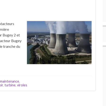
réacteurs
emière
ur Bugey 2 et
réacteur Bugey
de tranche du
maintenance
,
ir
,
turbine
,
viroles