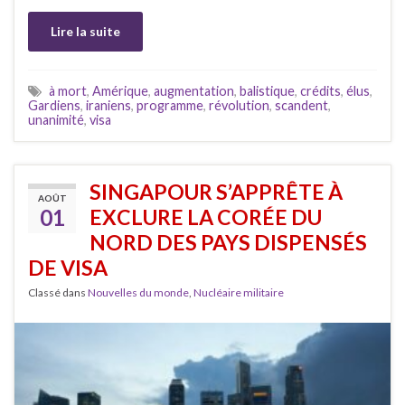
Lire la suite
à mort
,
Amérique
,
augmentation
,
balistique
,
crédits
,
élus
,
Gardiens
,
iraniens
,
programme
,
révolution
,
scandent
,
unanimité
,
visa
SINGAPOUR S’APPRÊTE À
AOÛT
01
EXCLURE LA CORÉE DU
NORD DES PAYS DISPENSÉS
DE VISA
Classé dans
Nouvelles du monde
,
Nucléaire militaire