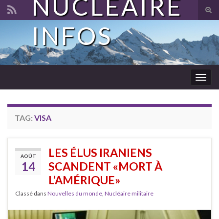
NUCLÉAIRE
Tog
sear
INFOS
Search for:
for
Togg
navig
TAG:
VISA
LES ÉLUS IRANIENS
AOÛT
14
SCANDENT «MORT À
L’AMÉRIQUE»
Classé dans
Nouvelles du monde
,
Nucléaire militaire