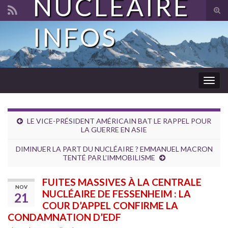
NUCLÉAIRE
Tog
sear
INFOS
Search for:
for
Togg
navig
LE VICE-PRÉSIDENT AMÉRICAIN BAT LE RAPPEL POUR
LA GUERRE EN ASIE
DIMINUER LA PART DU NUCLÉAIRE ? EMMANUEL MACRON
TENTÉ PAR L’IMMOBILISME
FUITES MASSIVES À LA CENTRALE
NOV
NUCLÉAIRE DE FESSENHEIM : LA
21
COUR D’APPEL CONFIRME LA
CONDAMNATION D’EDF