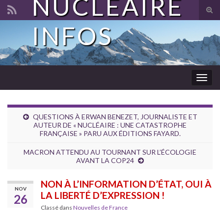
NUCLÉAIRE
Tog
sear
INFOS
Search for:
for
Togg
navig
QUESTIONS À ERWAN BENEZET, JOURNALISTE ET
AUTEUR DE « NUCLÉAIRE : UNE CATASTROPHE
FRANÇAISE » PARU AUX ÉDITIONS FAYARD.
MACRON ATTENDU AU TOURNANT SUR L’ÉCOLOGIE
AVANT LA COP24
NON À L’INFORMATION D’ÉTAT, OUI À
NOV
LA LIBERTÉ D’EXPRESSION !
26
Classé dans
Nouvelles de France