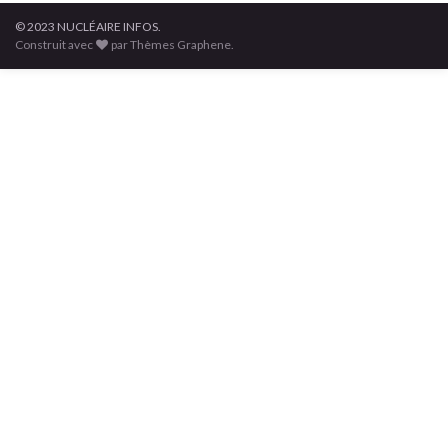
© 2023 NUCLÉAIRE INFOS.
Construit avec
par Thèmes Graphene.