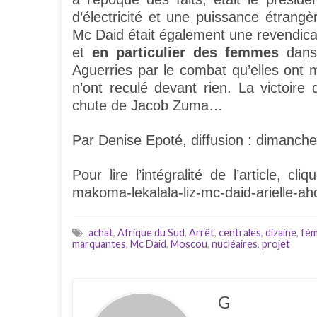
d’électricité et une puissance étran
Mc Daid était également une revendicatio
et
en particulier des femmes
dans 
Aguerries par le combat qu’elles ont
n’ont reculé devant rien. La victoire
chute de Jacob Zuma…
Par Denise Epoté, diffusion : dimanche
Pour lire l’intégralité de l’article, cl
makoma-lekalala-liz-mc-daid-arielle-
achat
,
Afrique du Sud
,
Arrêt
,
centrales
,
dizaine
,
fém
marquantes
,
Mc Daid
,
Moscou
,
nucléaires
,
projet
G