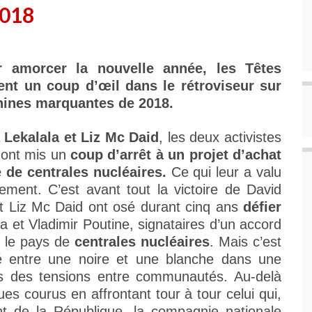
018
 amorcer la nouvelle année, les Têtes
ent un coup d’œil dans le rétroviseur sur
nines marquantes de 2018.
Lekalala et Liz Mc Daid
, les deux activistes
i ont mis un
coup d’arrêt à un projet d’achat
 de centrales nucléaires.
Ce qui leur a valu
ement. C’est avant tout la victoire de David
t Liz Mc Daid ont osé durant cinq ans
défier
 et Vladimir Poutine, signataires d’un accord
 le pays de
centrales nucléaires
. Mais c’est
tié entre une noire et une blanche dans une
rs des tensions entre communautés. Au-delà
ues courus en affrontant tour à tour celui qui,
ent de la République, la compagnie nationale