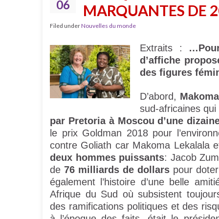
06
MARQUANTES DE 2
Filed under
Nouvelles du monde
Extraits :
…Pour
d’affiche propos
des figures fémi
D’abord,
Makoma 
sud-africaines qu
par Pretoria à Moscou d’une dizaine
le prix Goldman 2018 pour l’environn
contre Goliath car Makoma Lekalala e
deux hommes puissants
: Jacob Zuma
de
76 milliards de dollars
pour doter
également l’histoire d’une belle ami
Afrique du Sud où subsistent toujou
des ramifications politiques et des risq
à l’époque des faits, était le présid