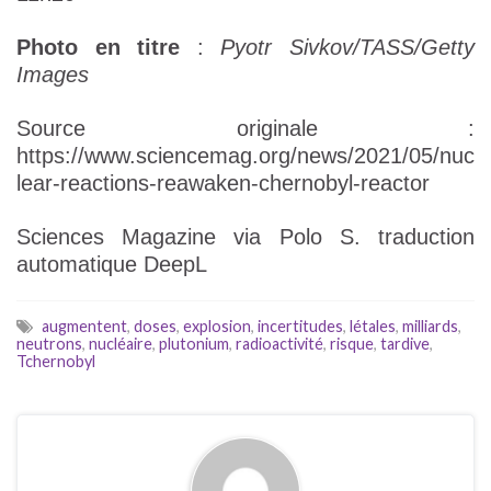
Photo en titre
:
Pyotr Sivkov/TASS/Getty
Images
Source originale :
https://www.sciencemag.org/news/2021/05/nuc
lear-reactions-reawaken-chernobyl-reactor
Sciences Magazine via Polo S. traduction
automatique DeepL
augmentent
,
doses
,
explosion
,
incertitudes
,
létales
,
milliards
,
neutrons
,
nucléaire
,
plutonium
,
radioactivité
,
risque
,
tardive
,
Tchernobyl