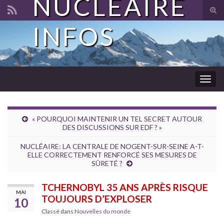
NUCLÉAIRE
Tog
sear
INFOS
Search for:
for
Togg
navig
« POURQUOI MAINTENIR UN TEL SECRET AUTOUR
DES DISCUSSIONS SUR EDF ? »
NUCLÉAIRE: LA CENTRALE DE NOGENT-SUR-SEINE A-T-
ELLE CORRECTEMENT RENFORCÉ SES MESURES DE
SÛRETÉ ?
TCHERNOBYL 35 ANS APRÈS RISQUE
MAI
TOUJOURS D’EXPLOSER
10
Classé dans
Nouvelles du monde